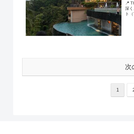
📍 
深く
ト（T
次
1