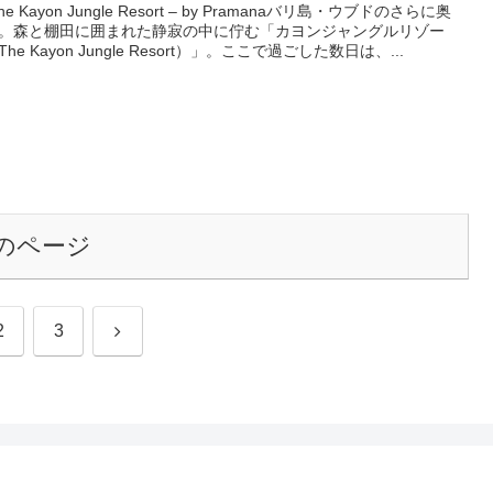
The Kayon Jungle Resort – by Pramanaバリ島・ウブドのさらに奥
。森と棚田に囲まれた静寂の中に佇む「カヨンジャングルリゾー
he Kayon Jungle Resort）」。ここで過ごした数日は、...
のページ
次
2
3
へ