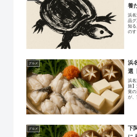
養
浜名
品グ
知る
のす
浜
グルメ
選
浜名
旅】
覚の
が、
下
グルメ
に