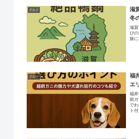
滋
グルメ
冬
滋賀
びの
旅に
福
グルメ
エ
福井
前ガ
でわ
ト付