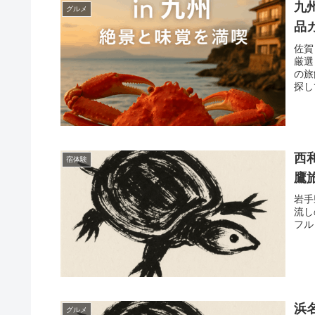
九
グルメ
品
佐賀
厳選
の旅
探し
西
宿体験
鷹
岩手
流し
フル
浜
グルメ