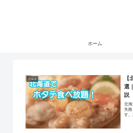
ホーム
【
グルメ
選
説
北海
失敗
す。