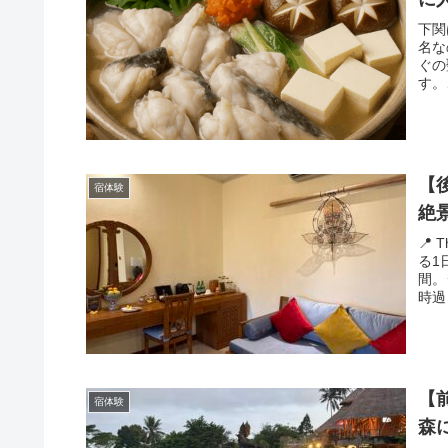
下関
名な
ぐの
す。
【
宿体験
絶
📍 
る1
間。
時過
【
宿体験
森