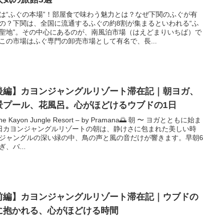
は“ふぐの本場”！部屋食で味わう魅力とは？なぜ下関のふぐが有
の？下関は、全国に流通するふぐの約8割が集まるといわれる“ふ
聖地”。その中心にあるのが、南風泊市場（はえどまりいちば）で
この市場はふぐ専門の卸売市場として有名で、長...
後編】カヨンジャングルリゾート滞在記｜朝ヨガ、
景プール、花風呂。心がほどけるウブドの1日
The Kayon Jungle Resort – by Pramana🌅 朝 〜 ヨガとともに始ま
日カヨンジャングルリゾートの朝は、静けさに包まれた美しい時
ジャングルの深い緑の中、鳥の声と風の音だけが響きます。早朝6
ぎ、バ...
前編】カヨンジャングルリゾート滞在記｜ウブドの
に抱かれる、心がほどける時間