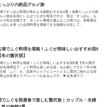
たっぷりの絶品グルメ旅
湖ですっぽん料理が味わえる旅館おすすめ2選｜滋養たっぷりの絶
ルメ旅浜名湖といえばうなぎが有名ですが、実は「すっぽん」も
人ぞ知る名物です。古くから養殖が盛んなこの地では、栄養満点
っぽんを使った会席料理を堪能できる旅館が点在して...
名湖でふぐ料理を堪能！ふぐが美味しいおすすめ宿5
【冬の贅沢宿】
湖でふぐ料理を堪能！ふぐが美味しいおすすめ宿5選【冬の贅沢
浜名湖周辺で「ふぐ料理を楽しめる宿」をお探しですか？冬の味
王様「ふぐ」を、温泉やレイクビューとともに贅沢に味わえる宿
実は浜名湖エリアにいくつもあるんです。▶浜名湖でフ...
関でふぐを部屋食で楽しむ贅沢旅｜カップル・夫婦
人気の旅館3選